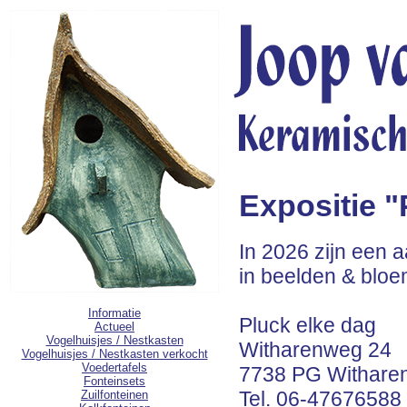
Expositie "
In 2026 zijn een a
in beelden & bloe
Informatie
Pluck elke dag
Actueel
Vogelhuisjes / Nestkasten
Witharenweg 24
Vogelhuisjes / Nestkasten verkocht
Voedertafels
7738 PG Withare
Fonteinsets
Tel. 06-47676588
Zuilfonteinen