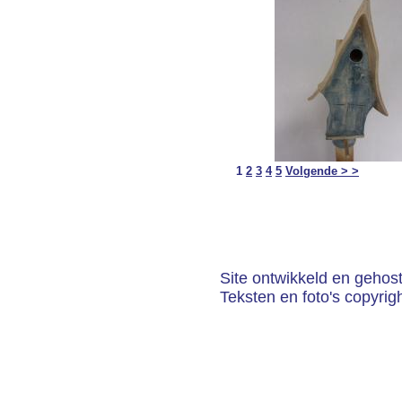
1
2
3
4
5
Volgende > >
Site ontwikkeld en gehos
Teksten en foto's copyrig