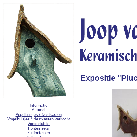
Expositie "Plu
Informatie
Actueel
Vogelhuisjes / Nestkasten
Vogelhuisjes / Nestkasten verkocht
Voedertafels
Fonteinsets
Zuilfonteinen