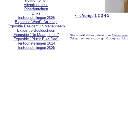
Kolkfonteinen
Vijverfonteinen
Plaatfonteinen
Links
< < Vorige
1
2
3
4
5
Tentoonstellingen 2026
Expositie Ward's Art shop
Expositie Beeldentuin Marienheem
Expositie Beeldschoon
Expositie "De Maartjestuin"
Site ontwikkeld en gehost door
Elissen.com
Teksten en foto's copyright © Joop van Uld
Expositie "Pluck Elke Dag"
Tentoonstellingen 2024
Tentoonstellingen 2025