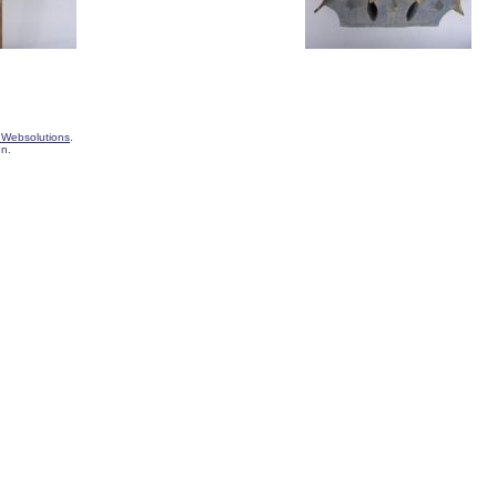
 Websolutions
.
en.