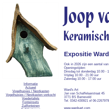
Expositie Ward
Ook in 2026 zijn een aantal van 
Openingstijden:
Dinsdag tot donderdag 10.00 - 1
Vrijdag 10.00 - 21.00 uur
Zaterdag 10.00 - 17.00 uur
Informatie
Actueel
Ward's Art
Vogelhuisjes / Nestkasten
Jan van Schaffelaarstraat 45
Vogelhuisjes / Nestkasten verkocht
3771 BS Barneveld
Voedertafels
Tel. 0342-430921 of 06-226797
Fonteinsets
Zuilfonteinen
www.wardsart.com