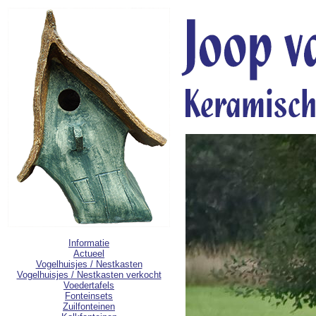
Informatie
Actueel
Vogelhuisjes / Nestkasten
Vogelhuisjes / Nestkasten verkocht
Voedertafels
Fonteinsets
Zuilfonteinen